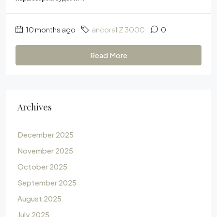
10 months ago
ancorallZ 3000
0
Read More
Archives
December 2025
November 2025
October 2025
September 2025
August 2025
July 2025