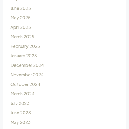
June 2025
May 2025
April 2025
March 2025
February 2025
January 2025
December 2024
November 2024
October 2024
March 2024
July 2023
June 2023
May 2023