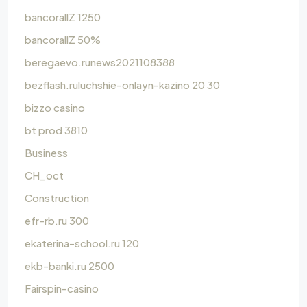
bancorallZ 1250
bancorallZ 50%
beregaevo.runews2021108388
bezflash.ruluchshie-onlayn-kazino 20 30
bizzo casino
bt prod 3810
Business
CH_oct
Construction
efr-rb.ru 300
ekaterina-school.ru 120
ekb-banki.ru 2500
Fairspin-casino