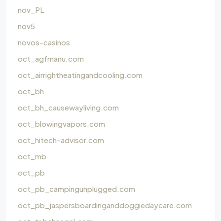
nov_PL
nov5
novos-casinos
oct_agfmanu.com
oct_airrightheatingandcooling.com
oct_bh
oct_bh_causewayliving.com
oct_blowingvapors.com
oct_hitech-advisor.com
oct_mb
oct_pb
oct_pb_campingunplugged.com
oct_pb_jaspersboardinganddoggiedaycare.com