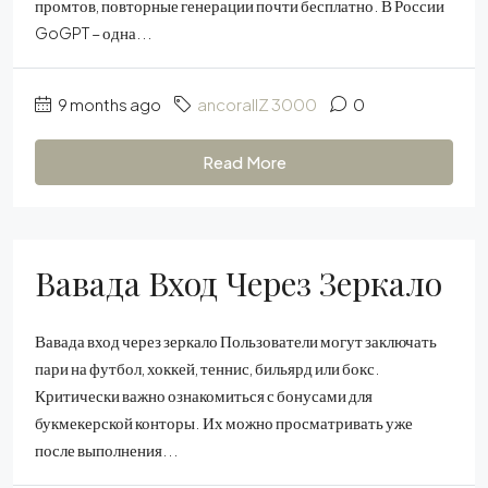
промтов, повторные генерации почти бесплатно. В России
GoGPT – одна...
9 months ago
ancorallZ 3000
0
Read More
Вавада Вход Через Зеркало
Вавада вход через зеркало Пользователи могут заключать
пари на футбол, хоккей, теннис, бильярд или бокс.
Критически важно ознакомиться с бонусами для
букмекерской конторы. Их можно просматривать уже
после выполнения...