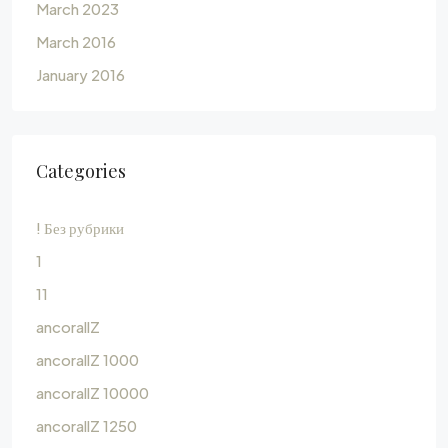
March 2023
March 2016
January 2016
Categories
! Без рубрики
1
11
ancorallZ
ancorallZ 1000
ancorallZ 10000
ancorallZ 1250