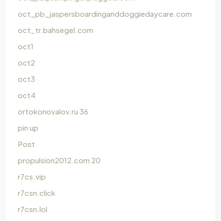
oct_pb_jaspersboardinganddoggiedaycare.com
oct_tr.bahsegel.com
oct1
oct2
oct3
oct4
ortokonovalov.ru 36
pin up
Post
propulsion2012.com 20
r7cs.vip
r7csn.click
r7csn.lol