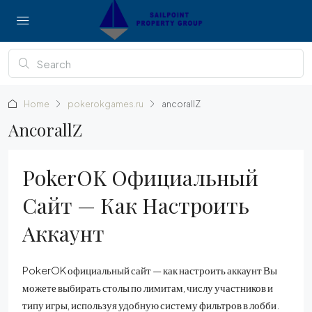
Home
pokerokgames.ru
ancorallZ
AncorallZ
PokerOK Официальный
Сайт — Как Настроить
Аккаунт
PokerOK официальный сайт — как настроить аккаунт Вы
можете выбирать столы по лимитам, числу участников и
типу игры, используя удобную систему фильтров в лобби.