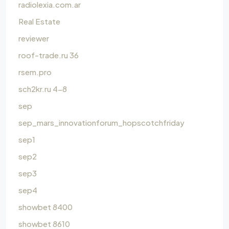
radiolexia.com.ar
Real Estate
reviewer
roof-trade.ru 36
rsem.pro
sch2kr.ru 4-8
sep
sep_mars_innovationforum_hopscotchfriday
sep1
sep2
sep3
sep4
showbet 8400
showbet 8610