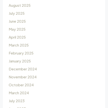
August 2025
July 2025
June 2025
May 2025
April 2025
March 2025
February 2025
January 2025
December 2024
November 2024
October 2024
March 2024
July 2023