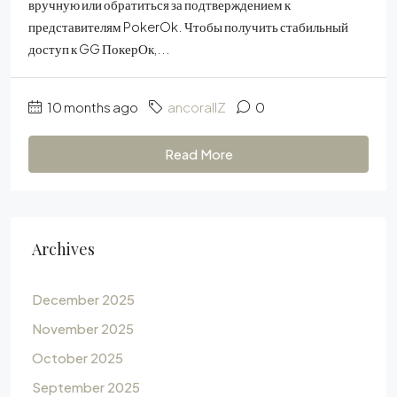
вручную или обратиться за подтверждением к
представителям PokerOk. Чтобы получить стабильный
доступ к GG ПокерОк,...
10 months ago
ancorallZ
0
Read More
Archives
December 2025
November 2025
October 2025
September 2025