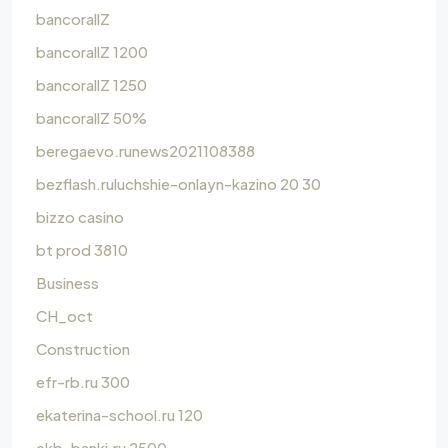
bancorallZ
bancorallZ 1200
bancorallZ 1250
bancorallZ 50%
beregaevo.runews2021108388
bezflash.ruluchshie-onlayn-kazino 20 30
bizzo casino
bt prod 3810
Business
CH_oct
Construction
efr-rb.ru 300
ekaterina-school.ru 120
ekb-banki.ru 2500