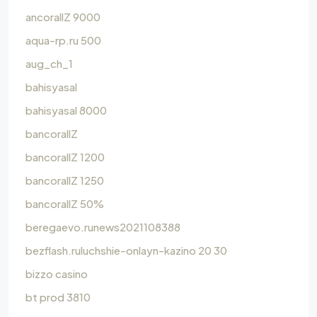
ancorallZ 9000
aqua-rp.ru 500
aug_ch_1
bahisyasal
bahisyasal 8000
bancorallZ
bancorallZ 1200
bancorallZ 1250
bancorallZ 50%
beregaevo.runews2021108388
bezflash.ruluchshie-onlayn-kazino 20 30
bizzo casino
bt prod 3810