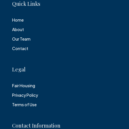
Quick Links
Home
About
Our Team
Contact
Legal
Fair Housing
Privacy Policy
Terms of Use
Contact Information