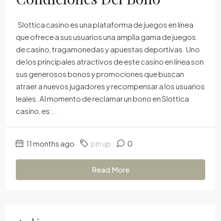
Slottica casino es una plataforma de juegos en línea
que ofrece a sus usuarios una amplia gama de juegos
de casino, tragamonedas y apuestas deportivas. Uno
de los principales atractivos de este casino en línea son
sus generosos bonos y promociones que buscan
atraer a nuevos jugadores y recompensar a los usuarios
leales. Al momento de reclamar un bono en Slottica
casino, es...
11 months ago
pin up
0
Read More