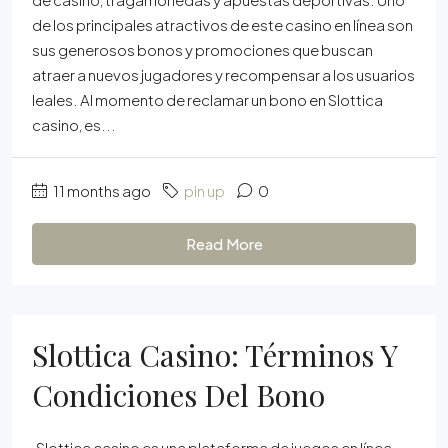
de los principales atractivos de este casino en línea son
sus generosos bonos y promociones que buscan
atraer a nuevos jugadores y recompensar a los usuarios
leales. Al momento de reclamar un bono en Slottica
casino, es...
11 months ago
pin up
0
Read More
Slottica Casino: Términos Y
Condiciones Del Bono
Slottica casino es una plataforma de juegos en línea