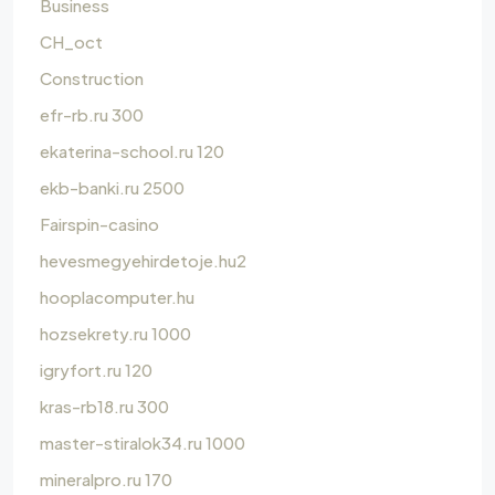
Business
CH_oct
Construction
efr-rb.ru 300
ekaterina-school.ru 120
ekb-banki.ru 2500
Fairspin-casino
hevesmegyehirdetoje.hu2
hooplacomputer.hu
hozsekrety.ru 1000
igryfort.ru 120
kras-rb18.ru 300
master-stiralok34.ru 1000
mineralpro.ru 170