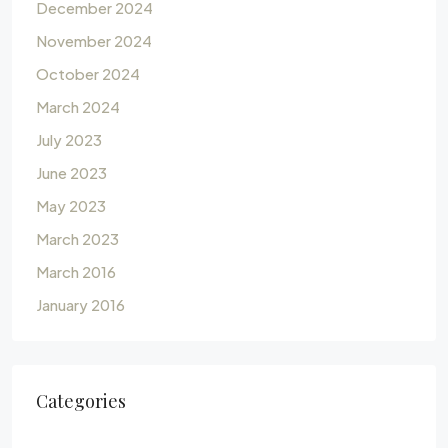
December 2024
November 2024
October 2024
March 2024
July 2023
June 2023
May 2023
March 2023
March 2016
January 2016
Categories