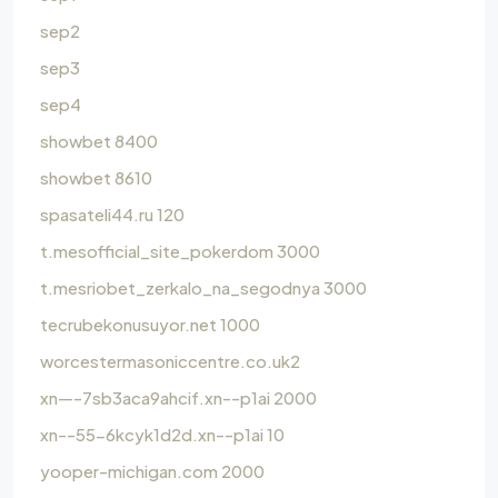
sep2
sep3
sep4
showbet 8400
showbet 8610
spasateli44.ru 120
t.mesofficial_site_pokerdom 3000
t.mesriobet_zerkalo_na_segodnya 3000
tecrubekonusuyor.net 1000
worcestermasoniccentre.co.uk2
xn—-7sb3aca9ahcif.xn--p1ai 2000
xn--55-6kcyk1d2d.xn--p1ai 10
yooper-michigan.com 2000