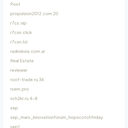
Post
propulsion2012.com 20
r7cs.vip
r7csn.click
r7csn.lol
radiolexia.com.ar
Real Estate
reviewer
roof-trade.ru 36
rsem.pro
sch2kr.ru 4-8
sep
sep_mars_innovationforum_hopscotchfriday
sep1