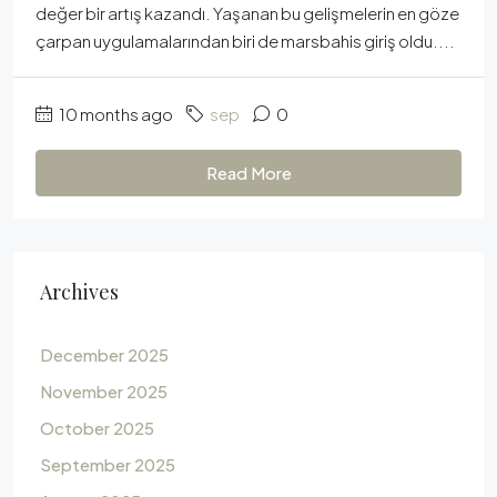
değer bir artış kazandı. Yaşanan bu gelişmelerin en göze
çarpan uygulamalarından biri de marsbahis giriş oldu....
10 months ago
sep
0
Read More
Archives
December 2025
November 2025
October 2025
September 2025