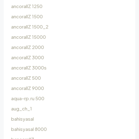
ancorallZ 1250
ancorallZ 1500
ancorallZ 1500_2
ancorallZ 15000
ancorallZ 2000
ancorallZ 3000
ancorallZ 3000s
ancorallZ 500
ancorallZ 9000
aqua-rp.ru 500
aug_ch_1
bahisyasal
bahisyasal 8000