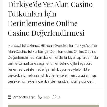
Türkiye’de Yer Alan Casino
Tutkunları İçin
Derinlemesine Online
Casino Değerlendirmesi
Marsbahis hakkında Bilmeniz Gerekenler: Türkiye’de Yer
Alan Casino Tutkunları İçin Derinlemesine Online Casino
Değerlendirmesi Son dönemlerde Türkiye topraklarında
online kumarhane segmenti, ileri teknolojilerin çabuk
ilerlemesi ve internet erişiminin büyümesiyle birlikte
büyük bir ivme kazandı. Bu ilerlemelerin en vurgulanması
gereken örneklerinden biri de marsbahis giriş güncel...
9 months ago
sep
0