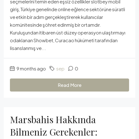
seçmelerini temin eden eşsiz özellikler slotbey mobil
giriş, Türkiye genelinde online eğlence sektörüne süratli
ve etkin bir adım gerçekleştirerek kullanıcılar
komünitesinde şöhret edinmiş bir ortamdır.
Kuruluşundan itibaren üst düzey operasyon ulaştırmayı
odaklanan Showbet, Curacao hükümeti tarafından
lisanslanmış ve...
9 months ago
sep
0
Read More
Marsbahis Hakkında
Bilmeniz Gerekenler: