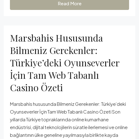
Read More
Marsbahis Hususunda
Bilmeniz Gerekenler:
Türkiye’deki Oyunseverler
İçin Tam Web Tabanlı
Casino Özeti
Marsbahis hususunda Bilmeniz Gerekenler: Türkiye’deki
Oyunseverler İçin Tam Web Tabanlı Casino Özeti Son
yıllarda Türkiye topraklarında online kumarhane
endüstrisi, dijital teknolojilerin süratle ilerlemesi ve online
bağlantının ülke geneline yayılmasıyla birlikte kayda