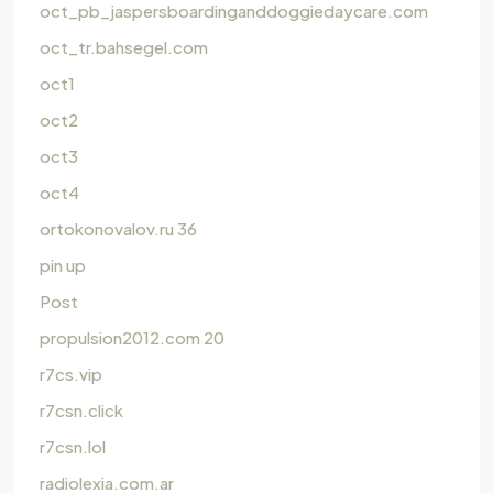
oct_pb_jaspersboardinganddoggiedaycare.com
oct_tr.bahsegel.com
oct1
oct2
oct3
oct4
ortokonovalov.ru 36
pin up
Post
propulsion2012.com 20
r7cs.vip
r7csn.click
r7csn.lol
radiolexia.com.ar