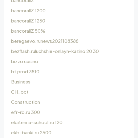
bancorallZ
bancorallZ 1200
bancorallZ 1250
bancorallZ 50%
beregaevo.runews2021108388
bezflash.ruluchshie-onlayn-kazino 20 30
bizzo casino
bt prod 3810
Business
CH_oct
Construction
efr-rb.ru 300
ekaterina-school.ru 120
ekb-banki.ru 2500