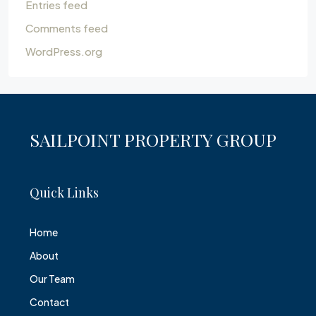
Entries feed
Comments feed
WordPress.org
SAILPOINT PROPERTY GROUP
Quick Links
Home
About
Our Team
Contact