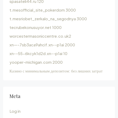
spasateli44.ru 120
t.mesofficial_site_pokerdom 3000
t.mesriobet_zerkalo_na_segodnya 3000
tecrubekonusuyor.net 1000
worcestermasoniccentre.co.uk2
xn—-7sb3aca9ahcif.xn--p1ai 2000
xn--55-6kcyk1d2d.xn--p1ai 10
yooper-michigan.com 2000
Казино с минимальным депозитом: без лишних затрат
Meta
Log in