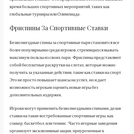
время больших спортивных мероприятий, таких как
глобальные турниры или Олимпиада.
Фриспины За Спортивные Ставки
Безвозмездные спины за спортивные пари становятся все
более популярными среди игроков, стремящихся выжать
максимум пользы из своих пари. Фриспины представляют
собой бесплатные раскрутки на слотах, которые можно
получить за указанные действия, такие как ставки на спорт.
Это не просто повышает шансы на успех, но и дает
возможность игрокам оценить новые игры без
дополнительных издержек.
Игроки могут применить безвозмездными спинами, делая
ставки на такие востребованные спортивные игры, как
соккер, баскетбол, или теннис. Часто игорные заведения
организует эксклюзивные акции, приуроченные к