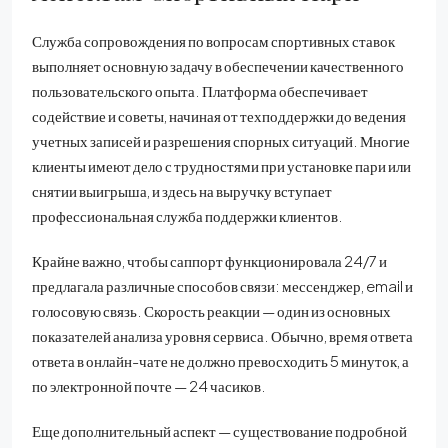
Служба сопровождения по вопросам спортивных ставок
выполняет основную задачу в обеспечении качественного
пользовательского опыта. Платформа обеспечивает
содействие и советы, начиная от техподдержки до ведения
учетных записей и разрешения спорных ситуаций. Многие
клиенты имеют дело с трудностями при установке пари или
снятии выигрыша, и здесь на выручку вступает
профессиональная служба поддержки клиентов.
Крайне важно, чтобы саппорт функционировала 24/7 и
предлагала различные способов связи: мессенджер, email и
голосовую связь. Скорость реакции — один из основных
показателей анализа уровня сервиса. Обычно, время ответа
ответа в онлайн-чате не должно превосходить 5 минуток, а
по электронной почте — 24 часиков.
Еще дополнительный аспект — существование подробной