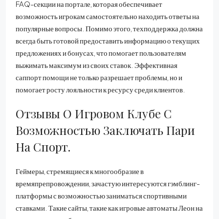
FAQ-секции на портале, которая обеспечивает
возможность игрокам самостоятельно находить ответы на
популярные вопросы. Помимо этого, техподдержка должна
всегда быть готовой предоставить информацию о текущих
предложениях и бонусах, что помогает пользователям
выжимать максимум из своих ставок. Эффективная
саппорт помощи не только разрешает проблемы, но и
помогает росту лояльности к ресурсу среди клиентов.
Отзывы О Игровом Клубе С
Возможностью Заключать Пари
На Спорт.
Геймеры, стремящиеся к многообразие в
времяпрепровождении, зачастую интересуются гэмблинг-
платформы с возможностью заниматься спортивными
ставками. Такие сайты, такие как игровые автоматы Леон на