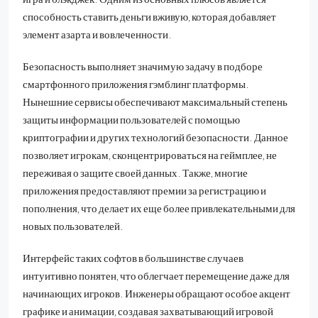
способность ставить деньги вживую, которая добавляет
элемент азарта и вовлеченности.
Безопасность выполняет значимую задачу в подборе
смартфонного приложения гэмблинг платформы.
Нынешние сервисы обеспечивают максимальный степень
защиты информации пользователей с помощью
криптографии и других технологий безопасности. Данное
позволяет игрокам, сконцентрироваться на геймплее, не
переживая о защите своей данных. Также, многие
приложения предоставляют премии за регистрацию и
пополнения, что делает их еще более привлекательными для
новых пользователей.
Интерфейс таких софтов в большинстве случаев
интуитивно понятен, что облегчает перемещение даже для
начинающих игроков. Инженеры обращают особое акцент
графике и анимации, создавая захватывающий игровой