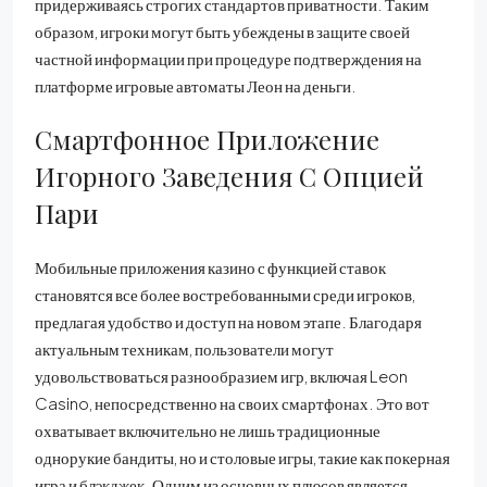
придерживаясь строгих стандартов приватности. Таким
образом, игроки могут быть убеждены в защите своей
частной информации при процедуре подтверждения на
платформе игровые автоматы Леон на деньги.
Смартфонное Приложение
Игорного Заведения С Опцией
Пари
Мобильные приложения казино с функцией ставок
становятся все более востребованными среди игроков,
предлагая удобство и доступ на новом этапе. Благодаря
актуальным техникам, пользователи могут
удовольствоваться разнообразием игр, включая Leon
Casino, непосредственно на своих смартфонах. Это вот
охватывает включительно не лишь традиционные
однорукие бандиты, но и столовые игры, такие как покерная
игра и блэкджек. Одним из основных плюсов является