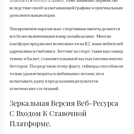
вследствие своей захватывающей графике и оригинальным
дополнительным играм.
Тем временем параллельно, спортивные ивенты делаются
все более включенными в мир онлайн казино. Многие
платформ предлагают возможности на К2, маня любителей
адреналина и гэмблинга. Беттинг на спорт, такие как соккер,
теннис и баскет, становятся важной частью тактики многих
бетторов. Посредством этому факту, геймеры способны не
только удовлетворяться любимыми слотами, но и
испытывать удачу в предсказании результатов
атлетических состязаний.
Зеркальная Версия Веб-Ресурса
С Входом К Ставочной
Платформе.