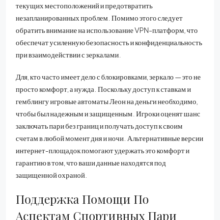
текущих местоположений и предотвратить
незапланированных проблем. Помимо этого следует
обратить внимание на использование VPN-платформ, что
обеспечат усиленную безопасность и конфиденциальность
при взаимодействии с зеркалами.
Для, кто часто имеет дело с блокировками, зеркало — это не
просто комфорт, а нужда. Поскольку доступ к ставкам и
гемблингу игровые автоматы Леон на деньги необходимо,
чтобы был надежным и защищенным. Игроки оценят шанс
заключать пари без границ и получать доступ к своим
счетам в любой момент дня и ночи. Альтернативные версии
интернет-площадок помогают удержать это комфорт и
гарантию в том, что ваши данные находятся под
защищенной охраной.
Поддержка Помощи По
Аспектам Спортивных Пари