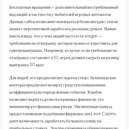
Бесплатные вращения — дополнительный востребованный
вид акций, в частности у любителей игровых автоматов.
Данные сайты позволяют вовлекаться безвозмездно, тем не
менее с перспективой заработать реальные деньги. Важно
иметь в виду, что у этих акций часто есть wager —
требование по отыгрышу, которое нужно осуществить для
снятия выигрыша. Например, в случае, если требование по
отыгрышу составляет x30, игрок должен сыграть на размер
выигрыша 30 крат.
Для людей, что предпочитает пари на спорт, букмекерские
конторы предлагают возврат средств и повышенные
коэффициенты на определенные события. Кэшбэк
позволяет вернуть долю потерянных финансов, что
минимизирует финансовые риски. Увеличенные шансы,
предоставляемые подобными фирмами, как Leon Casino,
дают возможность заработать большую сумму на
прибыльных ставках. Эти предложения особенно важны во