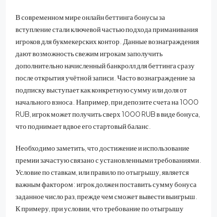
В современном мире онлайн беттинга бонусы за
вступление стали ключевой частью подхода приманивания
игроков для букмекерских контор. Данные вознаграждения
дают возможность свежим игрокам заполучить
дополнительно начисленный банкролл для беттинга сразу
после открытия учётной записи. Часто вознаграждение за
подписку выступает как конкретную сумму или доля от
начального взноса. Например, при депозите счета на 1000
RUB, игрок может получить сверх 1000 RUB в виде бонуса,
что поднимает вдвое его стартовый баланс.
Необходимо заметить, что достижение и использование
премии зачастую связано с установленными требованиями.
Условие по ставкам, или правило по отыгрышу, является
важным фактором: игрок должен поставить сумму бонуса
заданное число раз, прежде чем сможет вывести выигрыш.
К примеру, при условии, что требование по отыгрышу