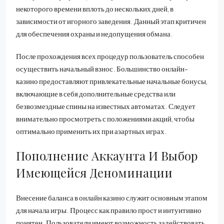
некоторого времени вплоть до нескольких дней, в
зависимости от игорного заведения. Данный этап критичен
для обеспечения охраны и недопущения обмана.
После прохождения всех процедур пользователь способен
осуществить начальный взнос. Большинство онлайн-
казино предоставляют привлекательные начальные бонусы,
включающие в себя дополнительные средства или
безвозмездные спины на известных автоматах. Следует
внимательно просмотреть с положениями акций, чтобы
оптимально применить их при азартных играх.
Пополнение Аккаунта И Выбор
Имеющейся Деноминации
Внесение баланса в онлайн казино служит основным этапом
для начала игры. Процесс как правило прост и интуитивно
понятен. Пользователи имеют возможность задействовать