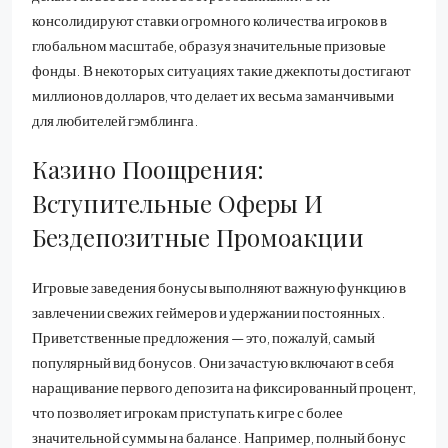
консолидируют ставки огромного количества игроков в
глобальном масштабе, образуя значительные призовые
фонды. В некоторых ситуациях такие джекпоты достигают
миллионов долларов, что делает их весьма заманчивыми
для любителей гэмблинга.
Казино Поощрения:
Вступительные Оферы И
Бездепозитные Промоакции
Игровые заведения бонусы выполняют важную функцию в
завлечении свежих геймеров и удержании постоянных.
Приветственные предложения — это, пожалуй, самый
популярный вид бонусов. Они зачастую включают в себя
наращивание первого депозита на фиксированный процент,
что позволяет игрокам приступать к игре с более
значительной суммы на балансе. Например, полный бонус