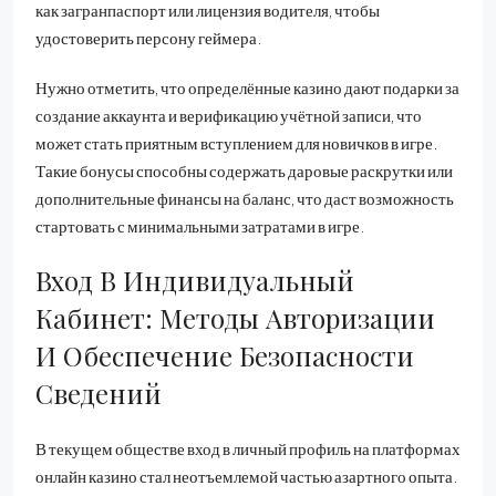
как загранпаспорт или лицензия водителя, чтобы
удостоверить персону геймера.
Нужно отметить, что определённые казино дают подарки за
создание аккаунта и верификацию учётной записи, что
может стать приятным вступлением для новичков в игре.
Такие бонусы способны содержать даровые раскрутки или
дополнительные финансы на баланс, что даст возможность
стартовать с минимальными затратами в игре.
Вход В Индивидуальный
Кабинет: Методы Авторизации
И Обеспечение Безопасности
Сведений
В текущем обществе вход в личный профиль на платформах
онлайн казино стал неотъемлемой частью азартного опыта.