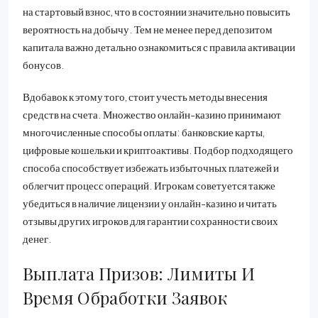
на стартовый взнос, что в состоянии значительно повысить
вероятность на добычу. Тем не менее перед депозитом
капитала важно детально ознакомиться с правила активации
бонусов.
Вдобавок к этому того, стоит учесть методы внесения
средств на счета. Множество онлайн-казино принимают
многочисленные способы оплаты: банковские карты,
цифровые кошельки и криптоактивы. Подбор подходящего
способа способствует избежать избыточных платежей и
облегчит процесс операций. Игрокам советуется также
убедиться в наличие лицензии у онлайн-казино и читать
отзывы других игроков для гарантии сохранности своих
денег.
Выплата Призов: Лимиты И
Время Обработки Заявок