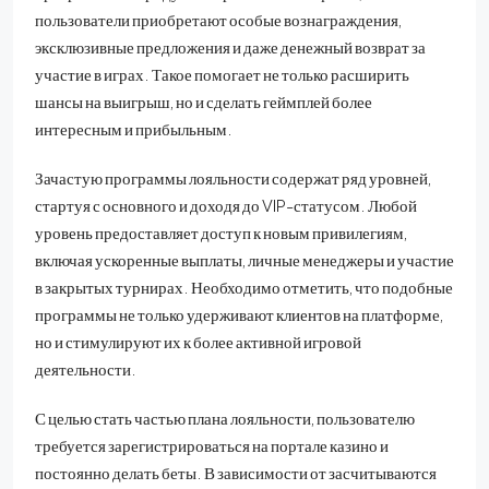
пользователи приобретают особые вознаграждения,
эксклюзивные предложения и даже денежный возврат за
участие в играх. Такое помогает не только расширить
шансы на выигрыш, но и сделать геймплей более
интересным и прибыльным.
Зачастую программы лояльности содержат ряд уровней,
стартуя с основного и доходя до VIP-статусом. Любой
уровень предоставляет доступ к новым привилегиям,
включая ускоренные выплаты, личные менеджеры и участие
в закрытых турнирах. Необходимо отметить, что подобные
программы не только удерживают клиентов на платформе,
но и стимулируют их к более активной игровой
деятельности.
С целью стать частью плана лояльности, пользователю
требуется зарегистрироваться на портале казино и
постоянно делать беты. В зависимости от засчитываются