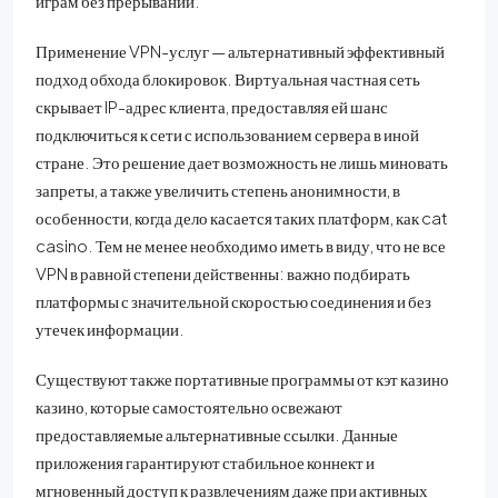
играм без прерываний.
Применение VPN-услуг — альтернативный эффективный
подход обхода блокировок. Виртуальная частная сеть
скрывает IP-адрес клиента, предоставляя ей шанс
подключиться к сети с использованием сервера в иной
стране. Это решение дает возможность не лишь миновать
запреты, а также увеличить степень анонимности, в
особенности, когда дело касается таких платформ, как cat
casino. Тем не менее необходимо иметь в виду, что не все
VPN в равной степени действенны: важно подбирать
платформы с значительной скоростью соединения и без
утечек информации.
Существуют также портативные программы от кэт казино
казино, которые самостоятельно освежают
предоставляемые альтернативные ссылки. Данные
приложения гарантируют стабильное коннект и
мгновенный доступ к развлечениям даже при активных