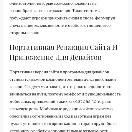
очки или очки, которые возможно поменять на
разнообразные вознаграждения. Такие системы
побуждают игроков приходить снова и снова, формируя
впечатление эксклюзивности и особого отношения со
стороны казино.
Портативная Редакция Сайта И
Приложение Для Девайсов
Портативная версия сайта и программа для девайсов
становятся важной компонентом плана действий онлайн
казино. Следует учитывать, что игроки предпочитают
заниматься на пути, поэтому комфорт и функциональность
мобильных приложений, таких как cat casino, играют
ключевую роль. Мобильные редакции сайтов зачастую
обеспечивают мгновенный вход к азартным играм без
нужды установки, в то время как аппы гарантируют более
устойчивую работу и дополнительные возможности.