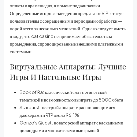
оплаты и времени дня, в момент подачи заявки.
Определенные игорные заведения предлагают VIP-статус
пользователям с сокращенными периодами обработки —
порой всего за несколько мгновений. Однако следует иметь
в виду, что cat casino не принимает обязательств за
промедления, спровоцированные внешними платежными
системами.
Виртуальные Аппараты: Лучшие
Игры И Настольные Игры
Book of Ra: классический слот с египетской
тематикой и возможностью выиграть до 5000x бета.
Starburst: пестрый аппарат с расширяющимися
джокерами и RTP около 96.1%.
Gonzo’s Quest: новаторский аппарат с каскадными
цилиндрами и множителями выигрышей.