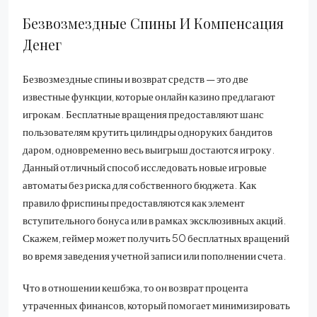
Безвозмездные Спины И Компенсация
Денег
Безвозмездные спины и возврат средств — это две
известные функции, которые онлайн казино предлагают
игрокам. Бесплатные вращения предоставляют шанс
пользователям крутить цилиндры одноруких бандитов
даром, одновременно весь выигрыш достаются игроку.
Данный отличный способ исследовать новые игровые
автоматы без риска для собственного бюджета. Как
правило фриспины предоставляются как элемент
вступительного бонуса или в рамках эксклюзивных акций.
Скажем, геймер может получить 50 бесплатных вращений
во время заведения учетной записи или пополнении счета.
Что в отношении кешбэка, то он возврат процента
утраченных финансов, который помогает минимизировать