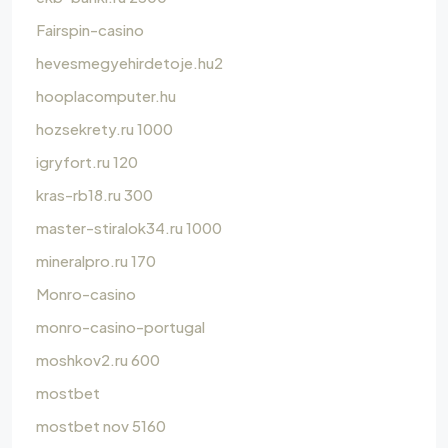
Fairspin-casino
hevesmegyehirdetoje.hu2
hooplacomputer.hu
hozsekrety.ru 1000
igryfort.ru 120
kras-rb18.ru 300
master-stiralok34.ru 1000
mineralpro.ru 170
Monro-casino
monro-casino-portugal
moshkov2.ru 600
mostbet
mostbet nov 5160