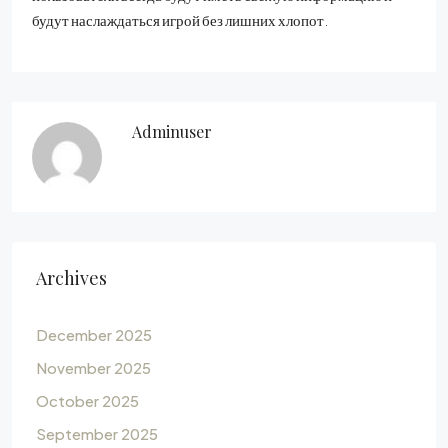
будут наслаждаться игрой без лишних хлопот.
Adminuser
Archives
December 2025
November 2025
October 2025
September 2025